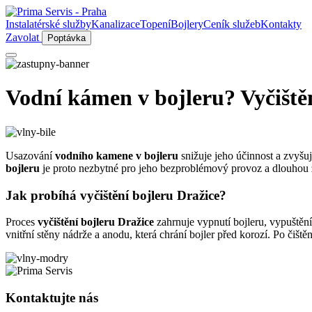
Instalatérské služby
Kanalizace
Topení
Bojlery
Ceník služeb
Kontakty
Zavolat
Poptávka
Vodní kámen v bojleru? Vyčištěn
Usazování
vodního kamene v bojleru
snižuje jeho účinnost a zvyšuj
bojleru
je proto nezbytné pro jeho bezproblémový provoz a dlouhou 
Jak probíhá vyčištění bojleru Dražice?
Proces
vyčištění bojleru Dražice
zahrnuje vypnutí bojleru, vypuštění
vnitřní stěny nádrže a anodu, která chrání bojler před korozí. Po čištěn
Kontaktujte nás