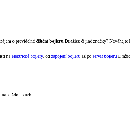
zájem o pravidelné
čištění
bojleru
Dražice
či jiné značky? Neváhejte
isti na
elektrické bojlery
, od
zapojení bojleru
až po
servis bojleru
Dražic
u
na každou službu.