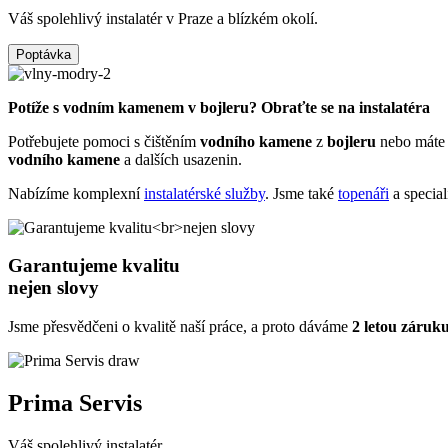
Váš spolehlivý instalatér v Praze a blízkém okolí.
Poptávka
Potíže s vodním kamenem v bojleru? Obraťte se na instalatéra
Potřebujete pomoci s čištěním
vodního
kamene
z
bojleru
nebo máte 
vodního
kamene
a dalších usazenin.
Nabízíme komplexní
instalatérské služby
. Jsme také
topenáři
a special
Garantujeme kvalitu
nejen slovy
Jsme přesvědčeni o kvalitě naší práce, a proto dáváme
2 letou záruk
Prima Servis
Váš spolehlivý instalatér