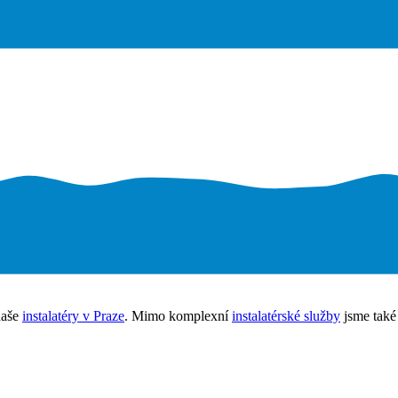
 naše
instalatéry v Praze
. Mimo komplexní
instalatérské služby
jsme tak