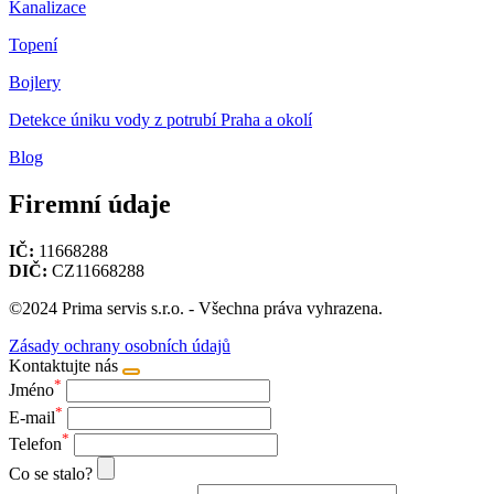
Kanalizace
Topení
Bojlery
Detekce úniku vody z potrubí Praha a okolí
Blog
Firemní údaje
IČ:
11668288
DIČ:
CZ11668288
©2024 Prima servis s.r.o. - Všechna práva vyhrazena.
Zásady ochrany osobních údajů
Kontaktujte nás
*
Jméno
*
E-mail
*
Telefon
Co se stalo?