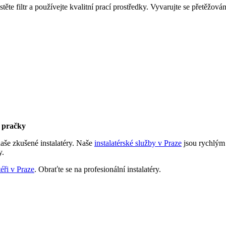
e filtr a používejte kvalitní prací prostředky. Vyvarujte se přetěžová
u pračky
aše zkušené instalatéry. Naše
instalatérské služby v Praze
jsou rychlým
y.
téři v Praze
. Obraťte se na profesionální instalatéry.