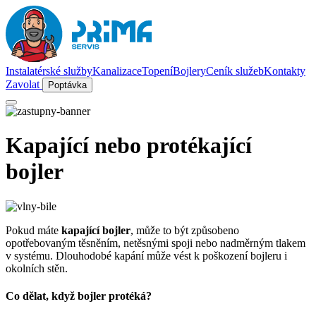
Instalatérské služby
Kanalizace
Topení
Bojlery
Ceník služeb
Kontakty
Zavolat
Poptávka
Kapající nebo protékající
bojler
Pokud máte
kapající bojler
, může to být způsobeno
opotřebovaným těsněním, netěsnými spoji nebo nadměrným tlakem
v systému. Dlouhodobé kapání může vést k poškození bojleru i
okolních stěn.
Co dělat, když bojler protéká?