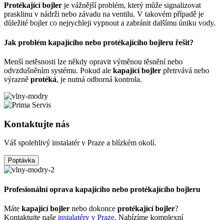
Protékající bojler
je vážnější problém, který může signalizovat
prasklinu v nádrži nebo závadu na ventilu. V takovém případě je
důležité bojler co nejrychleji vypnout a zabránit dalšímu úniku vody.
Jak problém kapajícího nebo protékajícího bojleru řešit?
Menší netěsnosti lze někdy opravit výměnou těsnění nebo
odvzdušněním systému. Pokud ale
kapající bojler
přetrvává nebo
výrazně
protéká
, je nutná odborná kontrola.
Kontaktujte nás
Váš spolehlivý instalatér v Praze a blízkém okolí.
Poptávka
Profesionální oprava kapajícího nebo protékajícího bojleru
Máte
kapající bojler
nebo dokonce
protékající bojler
?
Kontaktujte naše
instalatéry v Praze
. Nabízíme komplexní